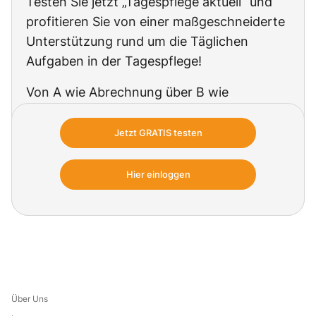
Testen Sie jetzt „Tagespflege aktuell“ und
profitieren Sie von einer maßgeschneiderte
Unterstützung rund um die Täglichen
Aufgaben in der Tagespflege!
Von A wie Abrechnung über B wie
Beschäftigung bis V wie Versorgung: In
jeder Ausgabe erhalten Sie aktuelle
Jetzt GRATIS testen
Praxisinformationen und direkt anwendbare
Arbeitshilfen für die erfolgreiche Leitung in
Hier einloggen
der Tagespflege.
Über Uns