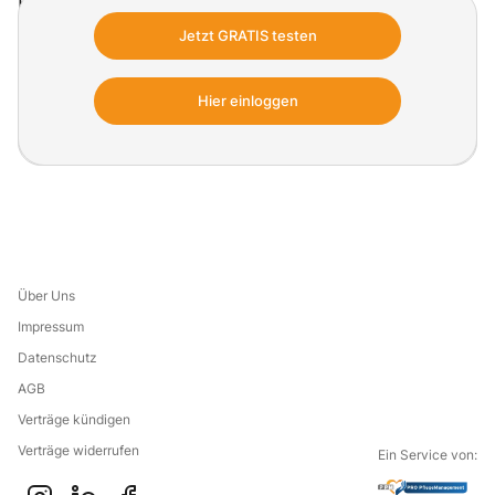
Postbeamten.
Jetzt GRATIS testen
Dazu zählen Beamte, Angehörige und
Hinterbliebene aus dem mittleren, gehobenen
Hier einloggen
und höheren Dienst.
Über Uns
Impressum
Datenschutz
AGB
Verträge kündigen
Verträge widerrufen
Ein Service von: