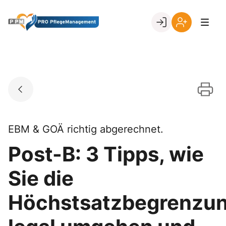
Skip
to
Go to landing page.
content
Ihr
Erstmalige
Login
Registrierung
per
Kundennumme
EBM & GOÄ richtig abgerechnet.
Post-B: 3 Tipps, wie
Sie die
Höchstsatzbegrenzu