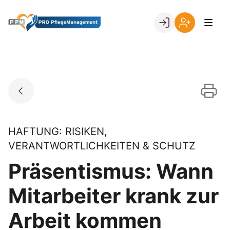
Skip
to
Go to landing page.
content
Ihr
Erstmalige
Login
Registrierung
per
Kundennumme
HAFTUNG: RISIKEN,
VERANTWORTLICHKEITEN & SCHUTZ
Präsentismus: Wann
Mitarbeiter krank zur
Arbeit kommen