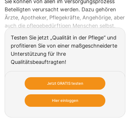
Sie können von allen im Versorgungsprozess
Beteiligten verursacht werden. Dazu gehören
Ärzte, Apotheker, Pflegekräfte, Angehörige, aber
auch die pflegebedürftigen Menschen selbst.
Testen Sie jetzt „Qualität in der Pflege“ und
profitieren Sie von einer maßgeschneiderte
Unterstützung für Ihre
Qualitätsbeauftragten!
Die professionelle Praxishilfe erleichtert die
Einführung, Umsetzung und Überwachung
Jetzt GRATIS testen
der neuen Qualitätsstandards in der
Altenpflege, damit Sie dort Leistung zeigen,
Hier einloggen
wo der MD sein Augenmerk hat.