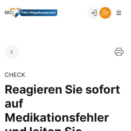
Skip
to
Go to landing page.
content
Ihr
Erstmalige
Login
Registrierung
per
Kundennumme
CHECK
Reagieren Sie sofort
auf
Medikationsfehler