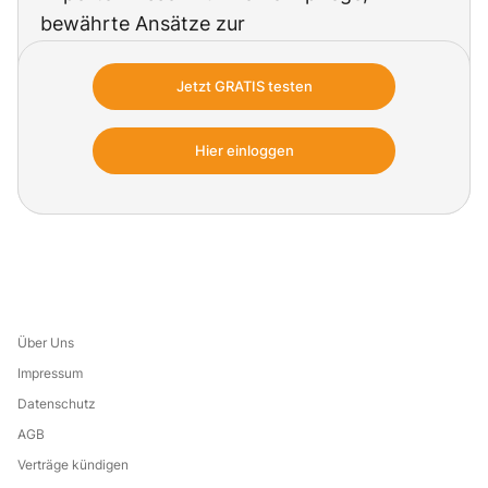
bewährte Ansätze zur
Beziehungsgestaltung, spezialisiertes
Know-how zur Versorgung im Spätstadium
Jetzt GRATIS testen
sowie praxisorientierte Tipps für eine
effektive Kommunikation und
Hier einloggen
Pflegeplanung.
Über Uns
Impressum
Datenschutz
AGB
Verträge kündigen