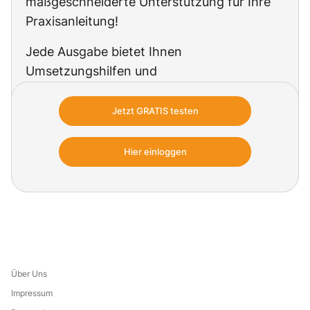
maßgeschneiderte Unterstützung für Ihre
Praxisanleitung!
Jede Ausgabe bietet Ihnen
Umsetzungshilfen und
Handlungsempfehlungen zu allen aktuellen,
ausbildungsrelevanten Inhalten, Tipps zur
Jetzt GRATIS testen
Organisation der Ausbildung sowie zur
erfolgreichen Motivation und Führung ihrer
Hier einloggen
Azubis.
Über Uns
Impressum