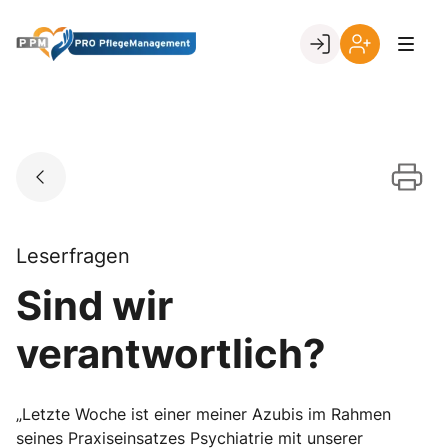
Skip
to
Go to landing page.
content
Ihr
Erstmalige
Login
Registrierung
per
Kundennumme
Leserfragen
Sind wir
verantwortlich?
„Letzte Woche ist einer meiner Azubis im Rahmen
seines Praxiseinsatzes Psychiatrie mit unserer