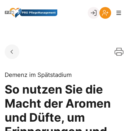
Skip
to
Go to landing page.
content
Ihr
Erstmalige
Login
Registrierung
per
Kundennumme
Demenz im Spätstadium
So nutzen Sie die
Macht der Aromen
und Düfte, um