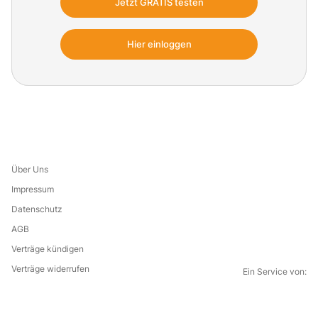
Know-how zur Versorgung im Spätstadium
Jetzt GRATIS testen
sowie praxisorientierte Tipps für eine
effektive Kommunikation und
Hier einloggen
Pflegeplanung.
Über Uns
Impressum
Datenschutz
AGB
Verträge kündigen
Verträge widerrufen
Ein Service von:
G
i
l
f