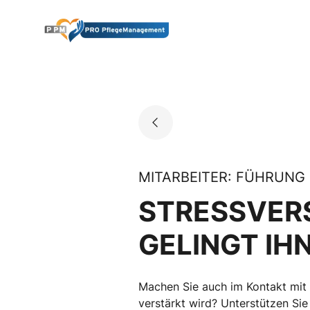
Skip
to
Go to landing page.
content
MITARBEITER: FÜHRUNG
STRESSVERS
GELINGT IH
Machen Sie auch im Kontakt mit I
verstärkt wird? Unterstützen Sie