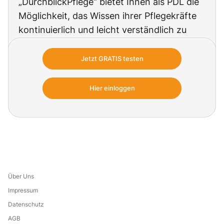
„DurchblickPflege“ bietet Ihnen als PDL die
Möglichkeit, das Wissen ihrer Pflegekräfte
kontinuierlich und leicht verständlich zu
festigen und zu erweitern, so dass diese
ihre Aufgaben sicher und
Jetzt GRATIS testen
kompetenzgerecht ausüben und damit
insgesamt zu einer optimalen Versorgung
Hier einloggen
der Pflegekunden beitragen können.
Über Uns
Impressum
Datenschutz
AGB