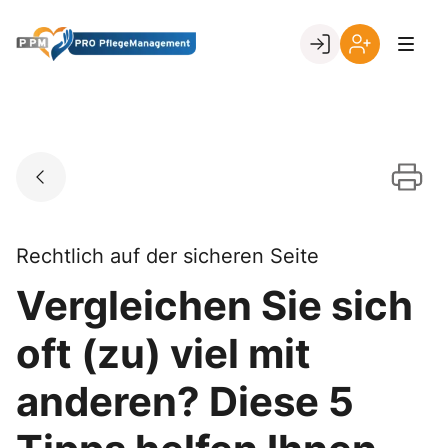
Skip
to
Go to landing page.
content
Ihr
Erstmalige
Login
Registrierung
per
Kundennumme
Rechtlich auf der sicheren Seite
Vergleichen Sie sich
oft (zu) viel mit
anderen? Diese 5