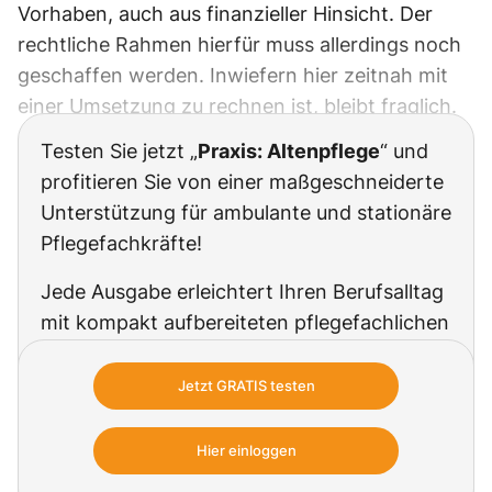
Vorhaben, auch aus finanzieller Hinsicht. Der
rechtliche Rahmen hierfür muss allerdings noch
geschaffen werden. Inwiefern hier zeitnah mit
einer Umsetzung zu rechnen ist, bleibt fraglich.
Testen Sie jetzt „
Praxis: Altenpflege
“ und
profitieren Sie von einer maßgeschneiderte
Unterstützung für ambulante und stationäre
Pflegefachkräfte!
Jede Ausgabe erleichtert Ihren Berufsalltag
mit kompakt aufbereiteten pflegefachlichen
Informationen, aktuellen Inhalten und
direktem Praxisbezug. Speziell für
Jetzt GRATIS testen
examinierte Pflegefachkräfte, die in der
ambulanten und stationären Altenpflege mit
Hier einloggen
weniger Aufwand mehr erreichen möchten.