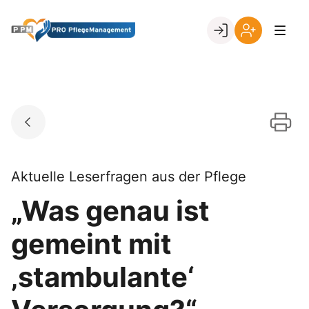
Skip
to
Go to landing page.
content
Ihr
Erstmalige
Login
Registrierung
per
Kundennumme
Aktuelle Leserfragen aus der Pflege
„Was genau ist
gemeint mit
‚stambulante‘