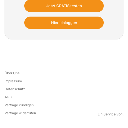
Ihrer Betreuungsmaßnahmen verfügen Sie
Jetzt GRATIS testen
über alles, was Betreuungs- und
Leitungskräfte in der Altenhilfe den
Hier einloggen
Arbeitsalltag erleichtert.
Über Uns
Impressum
Datenschutz
AGB
Verträge kündigen
Verträge widerrufen
Ein Service von: