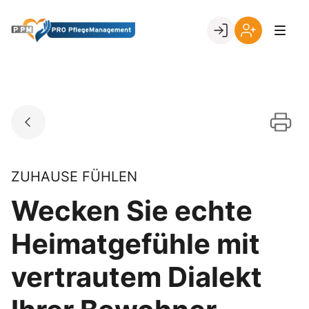
Skip
to
Go to landing page.
content
Ihr
Erstmalige
Login
Registrierung
per
Kundennumme
ZUHAUSE FÜHLEN
Wecken Sie echte
Heimatgefühle mit
vertrautem Dialekt