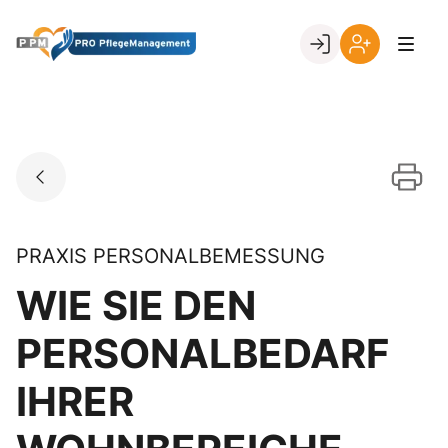
Skip
to
Go to landing page.
content
Ihr
Erstmalige
Login
Registrierung
per
Kundennumme
PRAXIS PERSONALBEMESSUNG
WIE SIE DEN
PERSONALBEDARF
IHRER