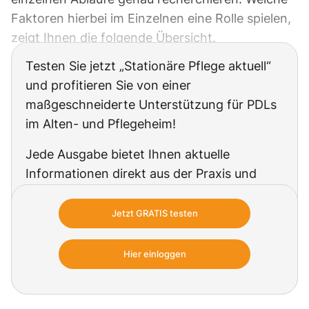
Faktoren hierbei im Einzelnen eine Rolle spielen,
zeigt Ihnen die folgende Übersicht.
Testen Sie jetzt „Stationäre Pflege aktuell“
und profitieren Sie von einer
maßgeschneiderte Unterstützung für PDLs
im Alten- und Pflegeheim!
Jede Ausgabe bietet Ihnen aktuelle
Informationen direkt aus der Praxis und
rechtssichere Tipps für Ihre
Leitungsaufgaben. Qualität und Sicherheit
Jetzt GRATIS testen
für Ihre Leitungs-Praxis im Alten- und
Pflegeheim, die Ihnen den Berufsalltag als
Hier einloggen
Pflegedienstleitung erleichtert!