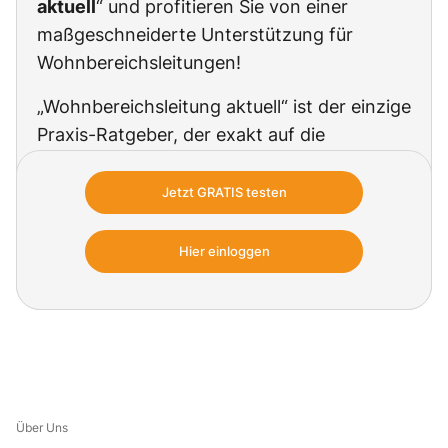
aktuell
“ und profitieren Sie von einer
maßgeschneiderte Unterstützung für
Wohnbereichsleitungen!
„Wohnbereichsleitung aktuell“ ist der einzige
Praxis-Ratgeber, der exakt auf die
Anforderungen von WBLs stationärer
Einrichtungen zugeschnitten ist. Mit einer
Jetzt GRATIS testen
starken, gut informierten und
unabhängigen WBL halten Sie als PDL sich
Hier einloggen
selbst den Rücken frei.
Über Uns