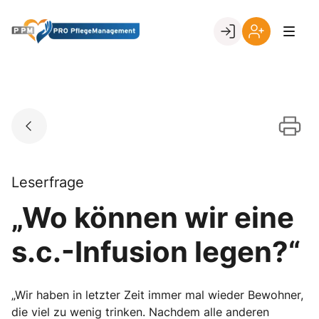
Skip
to
Go to landing page.
content
Ihr
Erstmalige
Login
Registrierung
per
Kundennumme
Leserfrage
„Wo können wir eine
s.c.-Infusion legen?“
„Wir haben in letzter Zeit immer mal wieder Bewohner,
die viel zu wenig trinken. Nachdem alle anderen