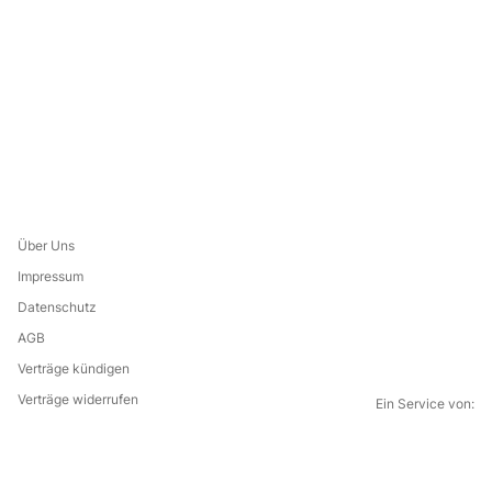
Über Uns
Impressum
Datenschutz
AGB
Verträge kündigen
Verträge widerrufen
Ein Service von:
G
i
l
f
o